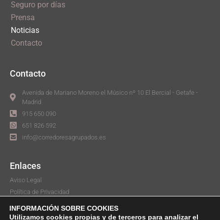
Seguro por días
Prensa
Noticias
Contacto
Contacto
Avenida de Mariano Moreno el Músico nº 10 El Bercial - Getafe -
Madrid
915 650 090
651 826 592
info@corredoresagrupados.es
Enlaces
Aviso Legal
Política de Privacidad
Aviso de Cookies
INFORMACIÓN SOBRE COOKIES
Canal ético
Utilizamos cookies propias y de terceros para analizar el